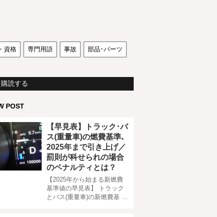
・資格
専門用語
事故
部品･パーツ
購読する
W POST
【早見表】トラック･バ
ス(重量車)の燃費基準､
2025年まで引き上げ／
罰則が科せられの場合
のペナルティとは？
【2025年から始まる新燃費
基準値の早見表】 トラック
とバス(重量車)の新燃費基 …