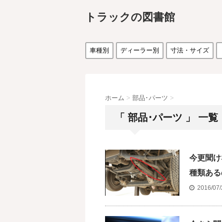
トラックの図書館
車種別
ディーラー別
寸法・サイズ
ホーム
>
部品･パーツ
>
「 部品･パーツ 」 一覧
今更聞け
種類ある
2016/07