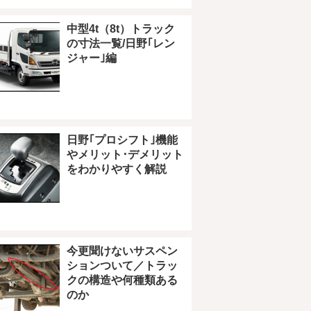
中型4t（8t）トラック
の寸法一覧/日野｢レン
ジャー｣編
日野｢プロシフト｣機能
やメリット･デメリット
をわかりやすく解説
今更聞けないサスペン
ションついて／トラッ
クの構造や何種類ある
のか