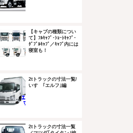
【キャブの種類につい
て】ﾌﾙｷｬﾌﾞ･ｼｮｰﾄｷｬﾌﾞ･
ﾀﾞﾌﾞﾙｷｬﾌﾞ／ｷｬﾌﾞ内には
寝室も！
2tトラックの寸法一覧/
いすゞ｢エルフ｣編
2tトラックの寸法一覧
／マツダ｢タイタン｣編