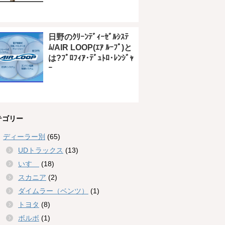
日野のｸﾘｰﾝﾃﾞｨｰｾﾞﾙｼｽﾃ
ﾑ/AIR LOOP(ｴｱ ﾙｰﾌﾟ)と
は?ﾌﾟﾛﾌｨｱ･ﾃﾞｭﾄﾛ･ﾚﾝｼﾞｬ
ｰ
テゴリー
ディーラー別
(65)
UDトラックス
(13)
いすゞ
(18)
スカニア
(2)
ダイムラー（ベンツ）
(1)
トヨタ
(8)
ボルボ
(1)