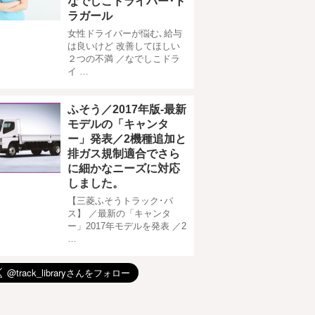
なでしこドライバー･ト
ラガール
女性ドライバーが悩む､給与
は良いけど 改善してほしい
２つの不満 ／なでしこドラ
イ …
ふそう／2017年版-最新
モデルの「キャンタ
ー」発表／2機種追加と
排ガス規制適合でさら
に細かなニーズに対応
しました。
【三菱ふそうトラック･バ
ス】 ／最新の「キャンタ
ー」2017年モデルを発表 ／2
…