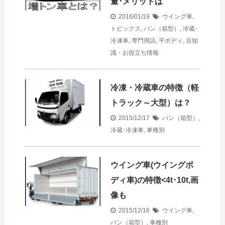
量･メリットは
2016/01/19
ウイング車
,
トピックス
,
バン（箱型）
,
冷蔵･
冷凍車
,
専門用語
,
平ボディ
,
豆知
識・お役立ち情報
冷凍・冷蔵車の特徴（軽
トラック～大型）は？
2015/12/17
バン（箱型）
,
冷蔵･冷凍車
,
車種別
ウイング車(ウイングボ
ディ車)の特徴<4t･10t,画
像も
2015/12/16
ウイング車
,
バン（箱型）
,
車種別