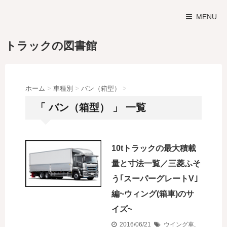
MENU
トラックの図書館
ホーム
>
車種別
>
バン（箱型）
>
「 バン（箱型） 」 一覧
10tトラックの最大積載
量と寸法一覧／三菱ふそ
う｢スーパーグレートV｣
編~ウィング(箱車)のサ
イズ~
2016/06/21
ウイング車
,