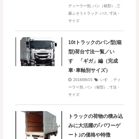
ディーラー別
,
バン（箱型）
,
三
菱ふそうトラック･バス
,
寸法・
サイズ
10tトラックのバン型(箱
型)荷台寸法一覧／い
すゞ「ギガ」編（完成
車･車軸別サイズ）
2016/06/15
いすゞ
,
ディ
ーラー別
,
バン（箱型）
,
寸法・
サイズ
トラックの荷物の積み込
みに大活躍の｢パワーゲ
ート｣の価格や特徴