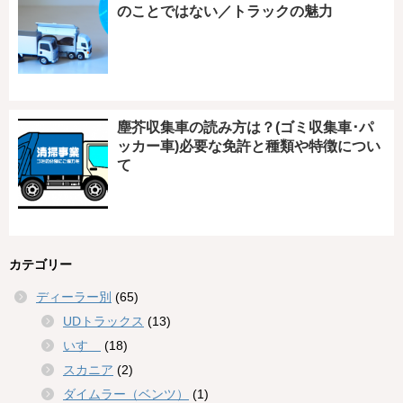
のことではない／トラックの魅力
塵芥収集車の読み方は？(ゴミ収集車･パ
ッカー車)必要な免許と種類や特徴につい
て
カテゴリー
ディーラー別
(65)
UDトラックス
(13)
いすゞ
(18)
スカニア
(2)
ダイムラー（ベンツ）
(1)