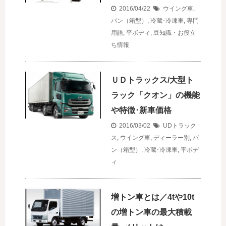
2016/04/22
ウイング車
,
バン（箱型）
,
冷蔵･冷凍車
,
専門
用語
,
平ボディ
,
豆知識・お役立
ち情報
ＵＤトラックス/大型ト
ラック「クオン」の機能
や特徴･新車価格
2016/03/02
UDトラック
ス
,
ウイング車
,
ディーラー別
,
バ
ン（箱型）
,
冷蔵･冷凍車
,
平ボデ
ィ
増トン車とは／4tや10t
の増トン車の最大積載