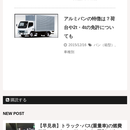
アルミバンの特徴は？荷
台や2t・4tの免許につい
ても
2015/12/16
バン（箱型）
,
車種別
購読する
NEW POST
【早見表】トラック･バス(重量車)の燃費