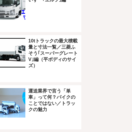
10tトラックの最大積載
量と寸法一覧／三菱ふ
そう｢スーパーグレート
V｣編（平ボディのサイ
ズ）
運送業界で言う「単
車」って何？バイクの
ことではない／トラッ
クの魅力