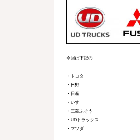
今回は下記の
・トヨタ
・日野
・日産
・いすゞ
・三菱ふそう
・UDトラックス
・マツダ