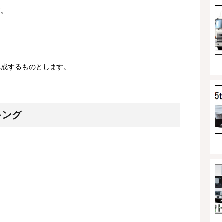
す。
、
、
構成するものとします。
キング