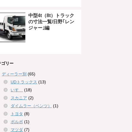
中型4t（8t）トラック
の寸法一覧/日野｢レン
ジャー｣編
テゴリー
ディーラー別
(65)
UDトラックス
(13)
いすゞ
(18)
スカニア
(2)
ダイムラー（ベンツ）
(1)
トヨタ
(8)
ボルボ
(1)
マツダ
(7)