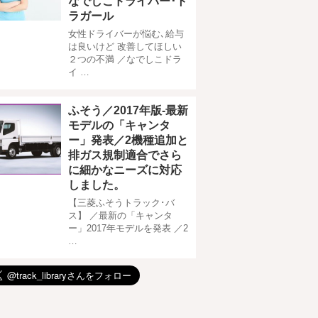
なでしこドライバー･ト
ラガール
女性ドライバーが悩む､給与
は良いけど 改善してほしい
２つの不満 ／なでしこドラ
イ …
ふそう／2017年版-最新
モデルの「キャンタ
ー」発表／2機種追加と
排ガス規制適合でさら
に細かなニーズに対応
しました。
【三菱ふそうトラック･バ
ス】 ／最新の「キャンタ
ー」2017年モデルを発表 ／2
…