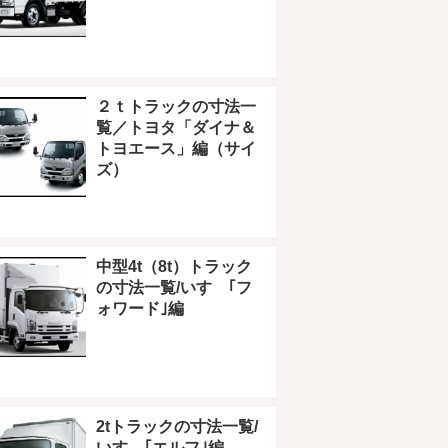
２ｔトラックの寸法一
覧／トヨタ「ダイナ＆
トヨエース」編（サイ
ズ）
中型4t（8t）トラック
の寸法一覧/いすゞ｢フ
ォワード｣編
2tトラックの寸法一覧/
いすゞ｢エルフ｣編