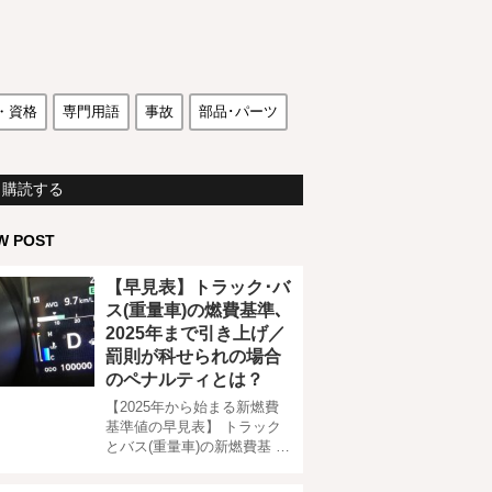
・資格
専門用語
事故
部品･パーツ
購読する
W POST
【早見表】トラック･バ
ス(重量車)の燃費基準､
2025年まで引き上げ／
罰則が科せられの場合
のペナルティとは？
【2025年から始まる新燃費
基準値の早見表】 トラック
とバス(重量車)の新燃費基 …