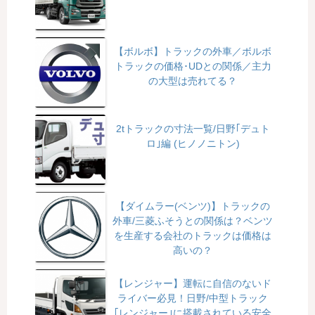
【ボルボ】トラックの外車／ボルボ
トラックの価格･UDとの関係／主力
の大型は売れてる？
2tトラックの寸法一覧/日野｢デュト
ロ｣編 (ヒノノニトン)
【ダイムラー(ベンツ)】トラックの
外車/三菱ふそうとの関係は？ベンツ
を生産する会社のトラックは価格は
高いの？
【レンジャー】運転に自信のないド
ライバー必見！日野/中型トラック
｢レンジャー｣に搭載されている安全