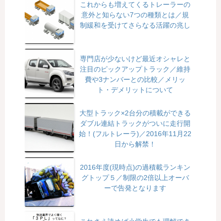
これからも増えてくるトレーラーの
意外と知らない7つの種類とは／規
制緩和を受けてさらなる活躍の兆し
専門店が少ないけど最近オシャレと
注目のピックアップトラック／維持
費や3ナンバーとの比較／メリッ
ト・デメリットについて
大型トラック×2台分の積載ができる
ダブル連結トラックがついに走行開
始！(フルトレーラ)／2016年11月22
日から解禁！
2016年度(現時点)の過積載ランキン
グトップ５／制限の2倍以上オーバ
ーで告発となります