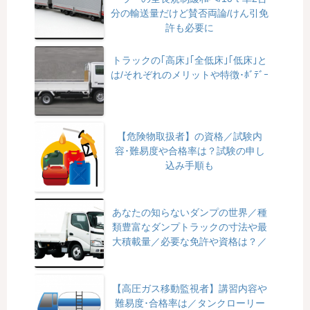
分の輸送量だけど賛否両論/けん引免
許も必要に
トラックの｢高床｣｢全低床｣｢低床｣と
は/それぞれのメリットや特徴･ﾎﾞﾃﾞｰ
【危険物取扱者】の資格／試験内
容･難易度や合格率は？試験の申し
込み手順も
あなたの知らないダンプの世界／種
類豊富なダンプトラックの寸法や最
大積載量／必要な免許や資格は？／
【高圧ガス移動監視者】講習内容や
難易度･合格率は／タンクローリー