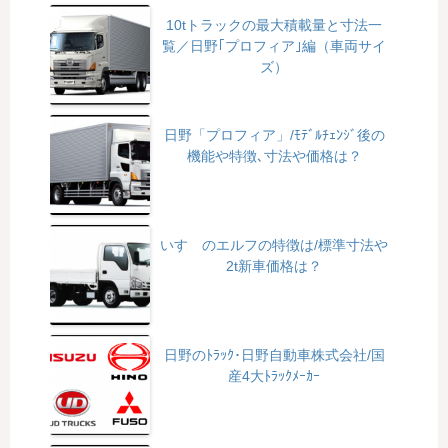
10tトラックの最大積載量と寸法一
覧／日野｢プロフィア｣編（車両サイ
ズ）
日野「プロフィア」/ﾓﾃﾞﾙﾁｪﾝｼﾞ後の
機能や特徴､寸法や価格は？
いすゞのエルフの特徴は/標準寸法や
2t新車価格は？
日野のﾄﾗｯｸ･日野自動車株式会社/国
産4大ﾄﾗｯｸﾒｰｶｰ