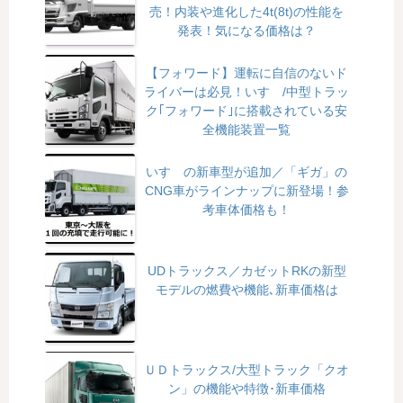
売！内装や進化した4t(8t)の性能を
発表！気になる価格は？
【フォワード】運転に自信のないド
ライバーは必見！いすゞ/中型トラッ
ク｢フォワード｣に搭載されている安
全機能装置一覧
いすゞの新車型が追加／「ギガ」の
CNG車がラインナップに新登場！参
考車体価格も！
UDトラックス／カゼットRKの新型
モデルの燃費や機能､新車価格は
ＵＤトラックス/大型トラック「クオ
ン」の機能や特徴･新車価格