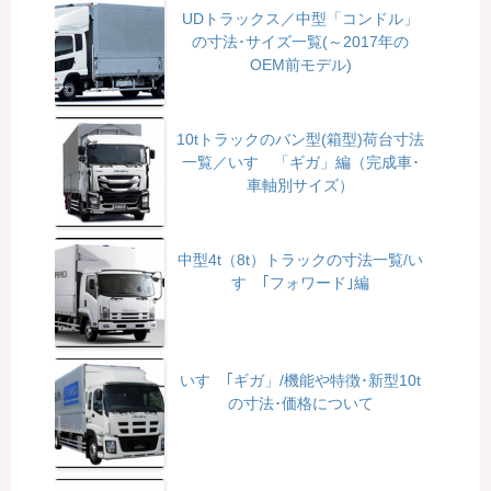
UDトラックス／中型「コンドル」
の寸法･サイズ一覧(～2017年の
OEM前モデル)
10tトラックのバン型(箱型)荷台寸法
一覧／いすゞ「ギガ」編（完成車･
車軸別サイズ）
中型4t（8t）トラックの寸法一覧/い
すゞ｢フォワード｣編
いすゞ｢ギガ」/機能や特徴･新型10t
の寸法･価格について