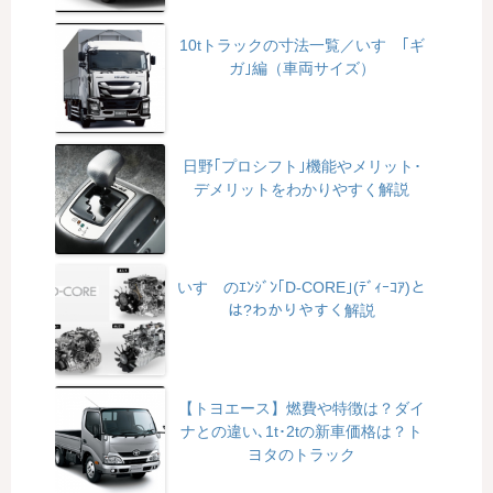
10tトラックの寸法一覧／いすゞ｢ギ
ガ｣編（車両サイズ）
日野｢プロシフト｣機能やメリット･
デメリットをわかりやすく解説
いすゞのｴﾝｼﾞﾝ｢D-CORE｣(ﾃﾞｨｰｺｱ)と
は?わかりやすく解説
【トヨエース】燃費や特徴は？ダイ
ナとの違い､1t･2tの新車価格は？ト
ヨタのトラック