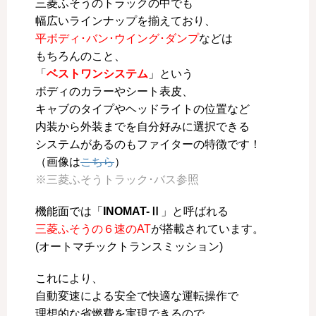
三菱ふそうのトラックの中でも
幅広いラインナップを揃えており、
平ボディ･バン･ウイング･ダンプ
などは
もちろんのこと、
「
ベストワンシステム
」という
ボディのカラーやシート表皮、
キャブのタイプやヘッドライトの位置など
内装から外装までを自分好みに選択できる
システムがあるのもファイターの特徴です！
（画像は
こちら
）
※三菱ふそうトラック･バス参照
機能面では「
INOMAT-Ⅱ
」と呼ばれる
三菱ふそうの６速のAT
が搭載されています。
(オートマチックトランスミッション)
これにより、
自動変速による安全で快適な運転操作で
理想的な省燃費を実現できるので、