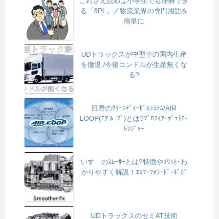
これさえ読めば小学生でも理解でき
る「3PL」／物流業界の専門用語を
簡単に
UDトラックスが中型車の国内生産
を撤退 /今後コンドルが生産無くな
る?
日野のｸﾘｰﾝﾃﾞｨｰｾﾞﾙｼｽﾃﾑ/AIR
LOOP(ｴｱ ﾙｰﾌﾟ)とは?ﾌﾟﾛﾌｨｱ･ﾃﾞｭﾄﾛ･
ﾚﾝｼﾞｬｰ
いすゞのｽﾑｰｻｰとは?特徴やﾒﾘｯﾄ･わ
かりやすく解説！ｴﾙﾌ･ﾌｫﾜｰﾄﾞ･ｷﾞｶﾞ
UDトラックスのセミAT技術