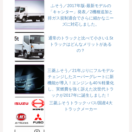
ふそう／2017年版-最新モデルの
「キャンター」発表／2機種追加と
排ガス規制適合でさらに細かなニー
ズに対応しました。
通常のトラックと比べて小さい1.5t
トラックはどんなメリットがある
の？
三菱ふそう／21年ぶりにフルモデル
チェンジしたスーパーグレートに新
機能が導入！エンジンも40％軽量化
し、実燃費を強く訴えた次世代トラ
ックが2017年に誕生しました！
三菱ふそうトラック･バス/国産4大
トラックメーカー