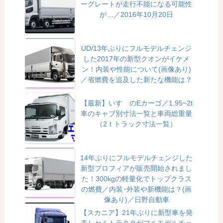
ーグレートが走行不能になる可能性
が…／2016年10月20日
UD/13年ぶりにフルモデルチェンジ
した2017年の新型クオンがイケメ
ン！内装や性能について(画像あり)
／省燃費を追及した新たな機能は？
【最新】いすゞのEカーゴ／1.95~2t
車のキャブ別寸法一覧と車両総重量
（2ｔトラック寸法一覧）
14年ぶりにフルモデルチェンジした
新型プロフィアが販売開始されまし
た！300kgの軽量化でトップクラス
の燃費／内装･外装や新機能は？(画
像あり)／日野自動車
【スカニア】21年ぶりに新型車を発
表しセミトラクタがフルモデルチェ