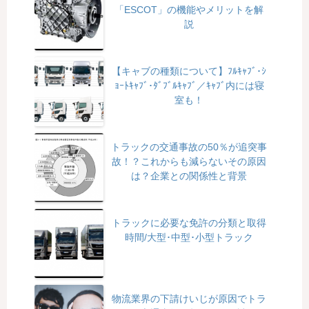
「ESCOT」の機能やメリットを解
説
【キャブの種類について】ﾌﾙｷｬﾌﾞ･ｼ
ｮｰﾄｷｬﾌﾞ･ﾀﾞﾌﾞﾙｷｬﾌﾞ／ｷｬﾌﾞ内には寝
室も！
トラックの交通事故の50％が追突事
故！？これからも減らないその原因
は？企業との関係性と背景
トラックに必要な免許の分類と取得
時間/大型･中型･小型トラック
物流業界の下請けいじが原因でトラ