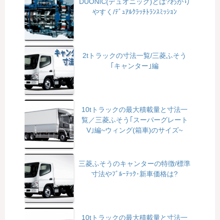
DUONIC(デュオニック)とは?わかり
やすく/ﾃﾞｭｱﾙｸﾗｯﾁﾄﾗﾝｽﾐｯｼｮﾝ
2tトラックの寸法一覧/三菱ふそう
｢キャンター｣編
10tトラックの最大積載量と寸法一
覧／三菱ふそう｢スーパーグレート
V｣編~ウィング(箱車)のサイズ~
三菱ふそうのキャンターの特徴/標準
寸法やﾌﾞﾙｰﾃｯｸ･新車価格は?
10tトラックの最大積載量と寸法一