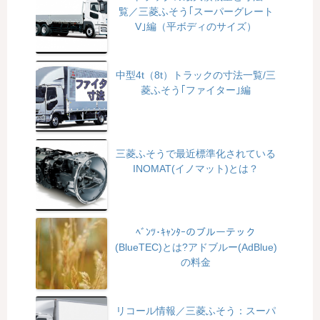
覧／三菱ふそう｢スーパーグレート
V｣編（平ボディのサイズ）
中型4t（8t）トラックの寸法一覧/三
菱ふそう｢ファイター｣編
三菱ふそうで最近標準化されている
INOMAT(イノマット)とは？
ﾍﾞﾝﾂ･ｷｬﾝﾀｰのブルーテック
(BlueTEC)とは?アドブルー(AdBlue)
の料金
リコール情報／三菱ふそう：スーパ