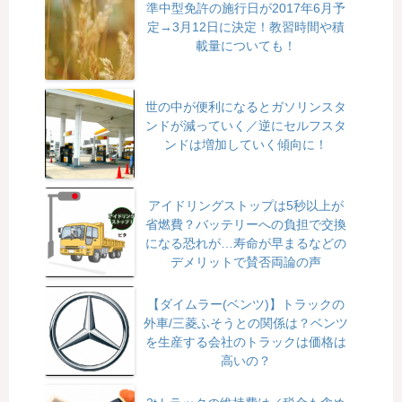
準中型免許の施行日が2017年6月予
定→3月12日に決定！教習時間や積
載量についても！
世の中が便利になるとガソリンスタ
ンドが減っていく／逆にセルフスタ
ンドは増加していく傾向に！
アイドリングストップは5秒以上が
省燃費？バッテリーへの負担で交換
になる恐れが…寿命が早まるなどの
デメリットで賛否両論の声
【ダイムラー(ベンツ)】トラックの
外車/三菱ふそうとの関係は？ベンツ
を生産する会社のトラックは価格は
高いの？