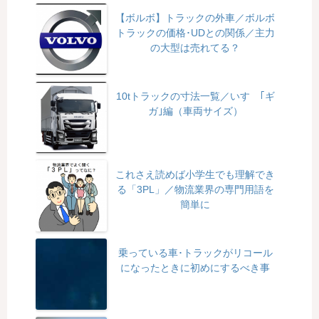
【ボルボ】トラックの外車／ボルボ
トラックの価格･UDとの関係／主力
の大型は売れてる？
10tトラックの寸法一覧／いすゞ｢ギ
ガ｣編（車両サイズ）
これさえ読めば小学生でも理解でき
る「3PL」／物流業界の専門用語を
簡単に
乗っている車･トラックがリコール
になったときに初めにするべき事