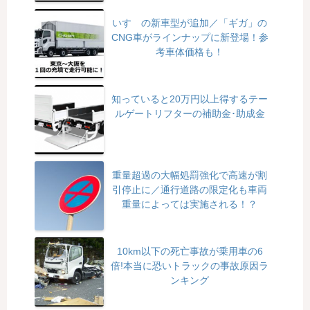
いすゞの新車型が追加／「ギガ」の
CNG車がラインナップに新登場！参
考車体価格も！
知っていると20万円以上得するテー
ルゲートリフターの補助金･助成金
重量超過の大幅処罰強化で高速が割
引停止に／通行道路の限定化も車両
重量によっては実施される！？
10km以下の死亡事故が乗用車の6
倍!本当に恐いトラックの事故原因ラ
ンキング