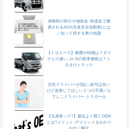
保険料の割引や補助金･助成金で優
遇されるASV(先進安全自動車)とは
／知って得する車の知識
【トヨエース】燃費や特徴は？ダイ
ナとの違い､1t･2tの新車価格は？ト
ヨタのトラック
女性ドライバーが悩む､給与は良い
けど改善してほしい２つの不満／な
でしこドライバー･トラガール
【兄弟車って?】最近よく聞くOEM
とは?メリット･デメリットをわかり
やすく解説