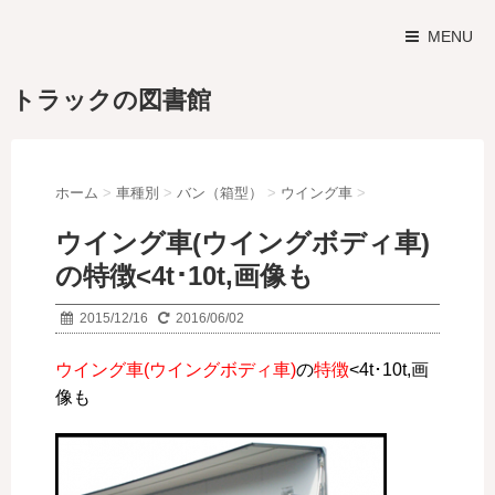
MENU
トラックの図書館
ホーム
>
車種別
>
バン（箱型）
>
ウイング車
>
ウイング車(ウイングボディ車)
の特徴<4t･10t,画像も
2015/12/16
2016/06/02
ウイング車(ウイングボディ車)
の
特徴
<4t･10t,画
像も