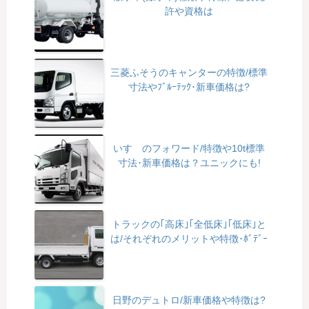
許や資格は
三菱ふそうのキャンターの特徴/標準
寸法やﾌﾞﾙｰﾃｯｸ･新車価格は?
いすゞのフォワード/特徴や10t標準
寸法･新車価格は？ユニックにも!
トラックの｢高床｣｢全低床｣｢低床｣と
は/それぞれのメリットや特徴･ﾎﾞﾃﾞｰ
日野のデュトロ/新車価格や特徴は?