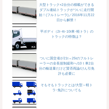
大型トラック×2台分の積載ができる
ダブル連結トラックがついに走行開
始！(フルトレーラ)／2016年11月22
日から解禁！
平ボディ（2t･4t･10t車･軽トラ）の
トラックの特徴は？
ついに国交省が21t→25tのフルトレ
ーラーの全長規制緩和へ/10ｔ車2台
分の輸送量だけど賛否両論/けん引免
許も必要に
そもそもトラックとは/大型～軽ト
ラ･免許についても