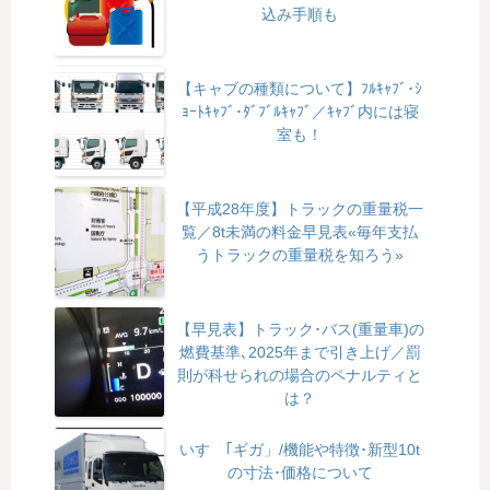
込み手順も
【キャブの種類について】ﾌﾙｷｬﾌﾞ･ｼ
ｮｰﾄｷｬﾌﾞ･ﾀﾞﾌﾞﾙｷｬﾌﾞ／ｷｬﾌﾞ内には寝
室も！
【平成28年度】トラックの重量税一
覧／8t未満の料金早見表«毎年支払
うトラックの重量税を知ろう»
【早見表】トラック･バス(重量車)の
燃費基準､2025年まで引き上げ／罰
則が科せられの場合のペナルティと
は？
いすゞ｢ギガ」/機能や特徴･新型10t
の寸法･価格について