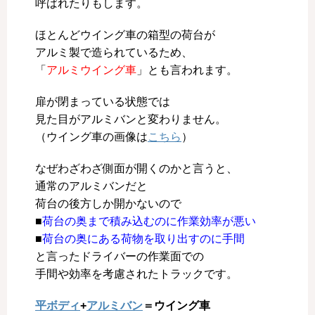
呼ばれたりもします。
ほとんどウイング車の箱型の荷台が
アルミ製で造られているため、
「
アルミウイング車
」とも言われます。
扉が閉まっている状態では
見た目がアルミバンと変わりません。
（ウイング車の画像は
こちら
）
なぜわざわざ側面が開くのかと言うと、
通常のアルミバンだと
荷台の後方しか開かないので
■
荷台の奥まで積み込むのに作業効率が悪い
■
荷台の奥にある荷物を取り出すのに手間
と言ったドライバーの作業面での
手間や効率を考慮されたトラックです。
平ボディ
+
アルミバン
＝ウイング車