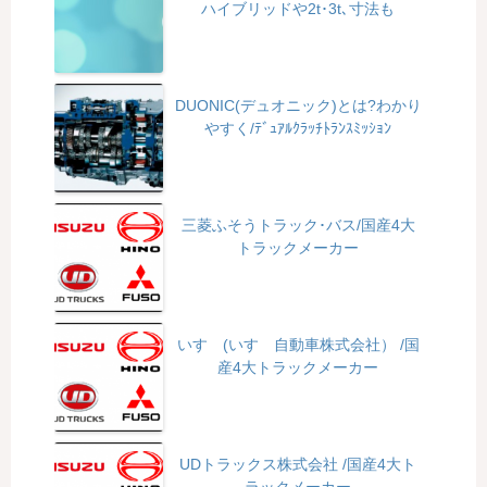
ハイブリッドや2t･3t､寸法も
DUONIC(デュオニック)とは?わかり
やすく/ﾃﾞｭｱﾙｸﾗｯﾁﾄﾗﾝｽﾐｯｼｮﾝ
三菱ふそうトラック･バス/国産4大
トラックメーカー
いすゞ(いすゞ自動車株式会社） /国
産4大トラックメーカー
UDトラックス株式会社 /国産4大ト
ラックメーカー