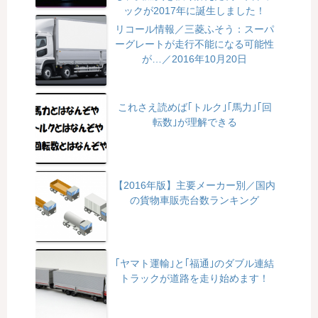
ックが2017年に誕生しました！
リコール情報／三菱ふそう：スーパ
ーグレートが走行不能になる可能性
が…／2016年10月20日
これさえ読めば｢トルク｣｢馬力｣｢回
転数｣が理解できる
【2016年版】主要メーカー別／国内
の貨物車販売台数ランキング
｢ヤマト運輸｣と｢福通｣のダブル連結
トラックが道路を走り始めます！