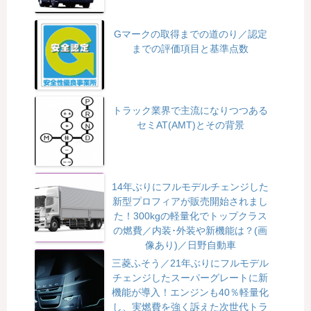
Gマークの取得までの道のり／認定
までの評価項目と基準点数
トラック業界で主流になりつつある
セミAT(AMT)とその背景
14年ぶりにフルモデルチェンジした
新型プロフィアが販売開始されまし
た！300kgの軽量化でトップクラス
の燃費／内装･外装や新機能は？(画
像あり)／日野自動車
三菱ふそう／21年ぶりにフルモデル
チェンジしたスーパーグレートに新
機能が導入！エンジンも40％軽量化
し、実燃費を強く訴えた次世代トラ