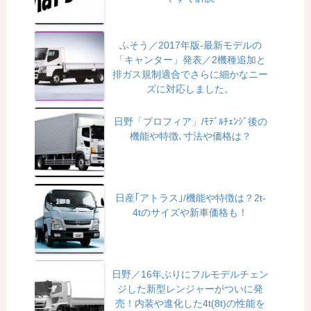
ふそう／2017年版-最新モデルの
「キャンター」発表／2機種追加と
排ガス規制適合でさらに細かなニー
ズに対応しました。
日野「プロフィア」/ﾓﾃﾞﾙﾁｪﾝｼﾞ後の
機能や特徴､寸法や価格は？
日産｢アトラス｣/機能や特徴は？2t-
4tのサイズや新車価格も！
日野／16年ぶりにフルモデルチェン
ジした新型レンジャーがついに発
売！内装や進化した4t(8t)の性能を