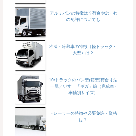
アルミバンの特徴は？荷台や2t・4t
の免許についても
冷凍・冷蔵車の特徴（軽トラック～
大型）は？
10tトラックのバン型(箱型)荷台寸法
一覧／いすゞ「ギガ」編（完成車･
車軸別サイズ）
トレーラーの特徴や必要免許・資格
は？