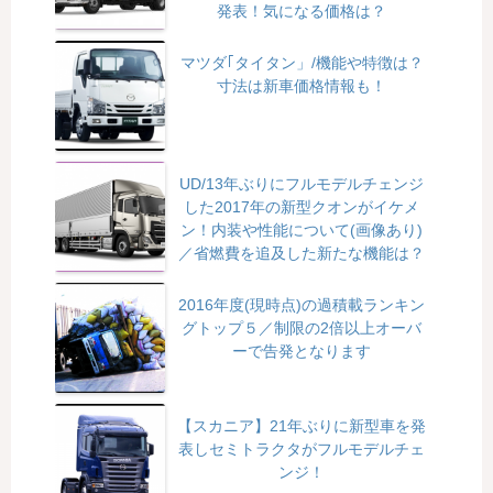
発表！気になる価格は？
マツダ｢タイタン」/機能や特徴は？
寸法は新車価格情報も！
UD/13年ぶりにフルモデルチェンジ
した2017年の新型クオンがイケメ
ン！内装や性能について(画像あり)
／省燃費を追及した新たな機能は？
2016年度(現時点)の過積載ランキン
グトップ５／制限の2倍以上オーバ
ーで告発となります
【スカニア】21年ぶりに新型車を発
表しセミトラクタがフルモデルチェ
ンジ！