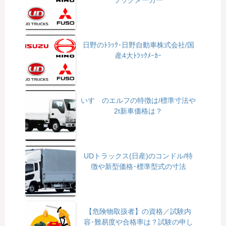
日野のﾄﾗｯｸ･日野自動車株式会社/国
産4大ﾄﾗｯｸﾒｰｶｰ
いすゞのエルフの特徴は/標準寸法や
2t新車価格は？
UDトラックス(日産)のコンドル/特
徴や新型価格･標準型式の寸法
【危険物取扱者】の資格／試験内
容･難易度や合格率は？試験の申し