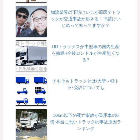
物流業界の下請けいじが原因でトラ
ックが交通事故が起きる！下請けい
じめって知ってますか？
UDトラックスが中型車の国内生産
を撤退 /今後コンドルが生産無くな
る?
そもそもトラックとは/大型～軽ト
ラ･免許についても
10km以下の死亡事故が乗用車の6
倍!本当に恐いトラックの事故原因ラ
ンキング