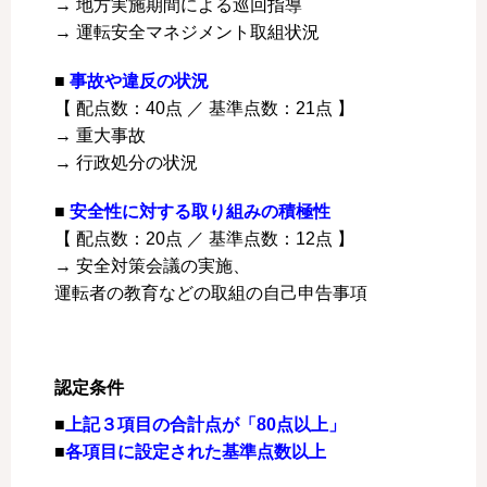
→ 地方実施期間による巡回指導
→ 運転安全マネジメント取組状況
■
事故や違反の状況
【 配点数：40点 ／
基準点数：21点
】
→ 重大事故
→ 行政処分の状況
■
安全性に対する取り組みの積極性
【 配点数：20点 ／
基準点数：12点 】
→ 安全対策会議の実施、
運転者の教育などの取組の自己申告事項
認定条件
■
上記３項目の合計点が「80点以上」
■
各項目に設定された基準点数以上