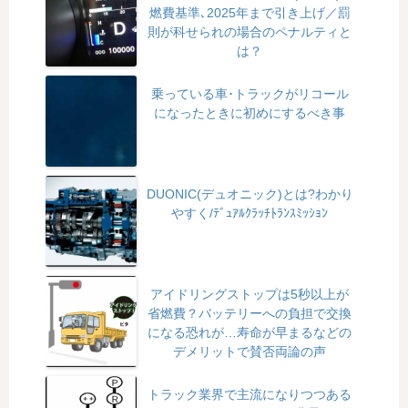
燃費基準､2025年まで引き上げ／罰
則が科せられの場合のペナルティと
は？
乗っている車･トラックがリコール
になったときに初めにするべき事
DUONIC(デュオニック)とは?わかり
やすく/ﾃﾞｭｱﾙｸﾗｯﾁﾄﾗﾝｽﾐｯｼｮﾝ
アイドリングストップは5秒以上が
省燃費？バッテリーへの負担で交換
になる恐れが…寿命が早まるなどの
デメリットで賛否両論の声
トラック業界で主流になりつつある