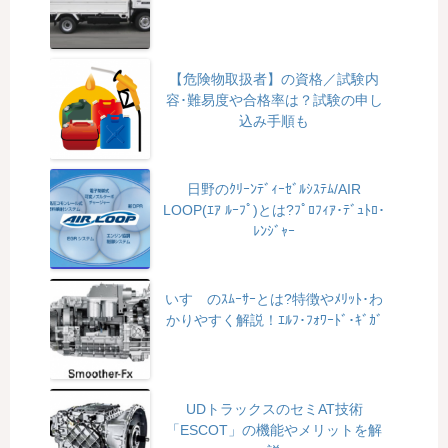
【危険物取扱者】の資格／試験内
容･難易度や合格率は？試験の申し
込み手順も
日野のｸﾘｰﾝﾃﾞｨｰｾﾞﾙｼｽﾃﾑ/AIR
LOOP(ｴｱ ﾙｰﾌﾟ)とは?ﾌﾟﾛﾌｨｱ･ﾃﾞｭﾄﾛ･
ﾚﾝｼﾞｬｰ
いすゞのｽﾑｰｻｰとは?特徴やﾒﾘｯﾄ･わ
かりやすく解説！ｴﾙﾌ･ﾌｫﾜｰﾄﾞ･ｷﾞｶﾞ
UDトラックスのセミAT技術
「ESCOT」の機能やメリットを解