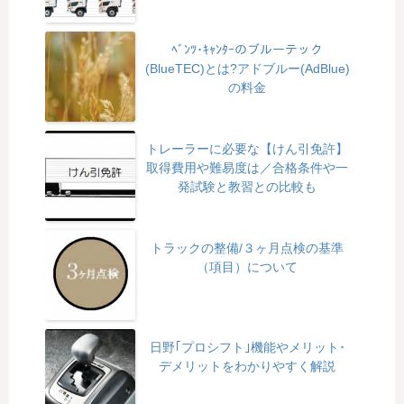
ﾍﾞﾝﾂ･ｷｬﾝﾀｰのブルーテック
(BlueTEC)とは?アドブルー(AdBlue)
の料金
トレーラーに必要な【けん引免許】
取得費用や難易度は／合格条件や一
発試験と教習との比較も
トラックの整備/３ヶ月点検の基準
（項目）について
日野｢プロシフト｣機能やメリット･
デメリットをわかりやすく解説