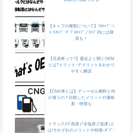
【キャブの種類について】ﾌﾙｷｬﾌﾞ･ｼ
ｮｰﾄｷｬﾌﾞ･ﾀﾞﾌﾞﾙｷｬﾌﾞ／ｷｬﾌﾞ内には寝
室も！
【兄弟車って?】最近よく聞くOEM
とは?メリット･デメリットをわかり
やすく解説
【CNG車とは】ディーゼル燃料と何
が違うの？比較したメリットや価格
差・特徴も
トラックの｢高床｣｢全低床｣｢低床｣と
は/それぞれのメリットや特徴･ﾎﾞﾃﾞｰ