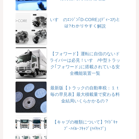
いすゞのｴﾝｼﾞﾝ｢D-CORE｣(ﾃﾞｨｰｺｱ)と
は?わかりやすく解説
【フォワード】運転に自信のないド
ライバーは必見！いすゞ/中型トラッ
ク｢フォワード｣に搭載されている安
全機能装置一覧
最新版【トラックの自動車税：１ｔ
毎の早見表】最大積載量で変わる料
金結局いくらかかるの？
【キャブの種類について】ﾜｲﾄﾞｷｬ
ﾌﾞ･ﾊｲﾙｰﾌｷｬﾌﾞ(ﾊｲｷｬﾌﾞ)