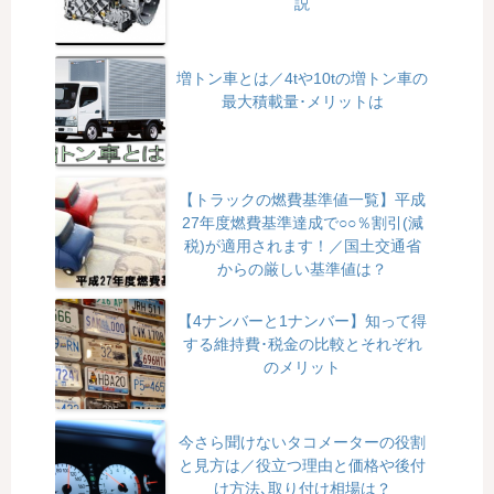
説
増トン車とは／4tや10tの増トン車の
最大積載量･メリットは
【トラックの燃費基準値一覧】平成
27年度燃費基準達成で○○％割引(減
税)が適用されます！／国土交通省
からの厳しい基準値は？
【4ナンバーと1ナンバー】知って得
する維持費･税金の比較とそれぞれ
のメリット
今さら聞けないタコメーターの役割
と見方は／役立つ理由と価格や後付
け方法､取り付け相場は？