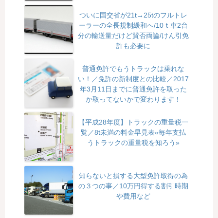
ついに国交省が21t→25tのフルトレ
ーラーの全長規制緩和へ/10ｔ車2台
分の輸送量だけど賛否両論/けん引免
許も必要に
普通免許でもうトラックは乗れな
い！／免許の新制度との比較／2017
年3月11日までに普通免許を取った
か取ってないかで変わります！
【平成28年度】トラックの重量税一
覧／8t未満の料金早見表«毎年支払
うトラックの重量税を知ろう»
知らないと損する大型免許取得の為
の３つの事／10万円得する割引時期
や費用など