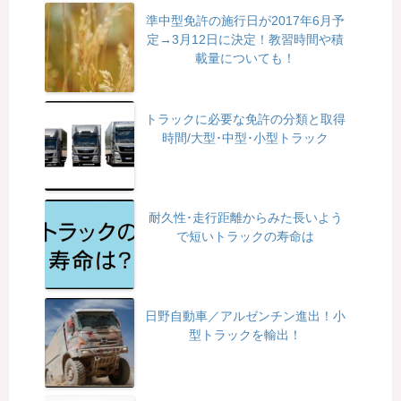
準中型免許の施行日が2017年6月予
定→3月12日に決定！教習時間や積
載量についても！
トラックに必要な免許の分類と取得
時間/大型･中型･小型トラック
耐久性･走行距離からみた長いよう
で短いトラックの寿命は
日野自動車／アルゼンチン進出！小
型トラックを輸出！