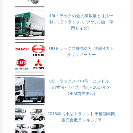
10tトラックの最大積載量と寸法一
覧／UDトラックス｢クオン｣編（車
両サイズ）
UDトラックス株式会社 /国産4大ト
ラックメーカー
UDトラックス／中型「コンドル」
の寸法･サイズ一覧(～2017年の
OEM前モデル)
2015年【小型トラック】車種別年間
販売台数ランキング!!