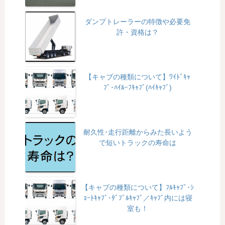
ダンプトレーラーの特徴や必要免
許・資格は？
【キャブの種類について】ﾜｲﾄﾞｷｬ
ﾌﾞ･ﾊｲﾙｰﾌｷｬﾌﾞ(ﾊｲｷｬﾌﾞ)
耐久性･走行距離からみた長いよう
で短いトラックの寿命は
【キャブの種類について】ﾌﾙｷｬﾌﾞ･ｼ
ｮｰﾄｷｬﾌﾞ･ﾀﾞﾌﾞﾙｷｬﾌﾞ／ｷｬﾌﾞ内には寝
室も！