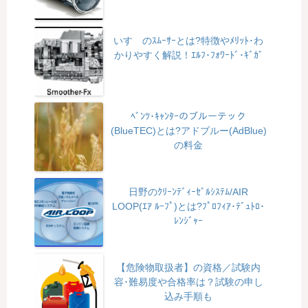
いすゞのｽﾑｰｻｰとは?特徴やﾒﾘｯﾄ･わ
かりやすく解説！ｴﾙﾌ･ﾌｫﾜｰﾄﾞ･ｷﾞｶﾞ
ﾍﾞﾝﾂ･ｷｬﾝﾀｰのブルーテック
(BlueTEC)とは?アドブルー(AdBlue)
の料金
日野のｸﾘｰﾝﾃﾞｨｰｾﾞﾙｼｽﾃﾑ/AIR
LOOP(ｴｱ ﾙｰﾌﾟ)とは?ﾌﾟﾛﾌｨｱ･ﾃﾞｭﾄﾛ･
ﾚﾝｼﾞｬｰ
【危険物取扱者】の資格／試験内
容･難易度や合格率は？試験の申し
込み手順も