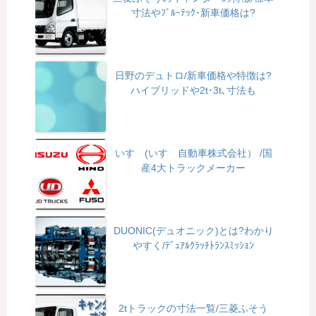
寸法やﾌﾞﾙｰﾃｯｸ･新車価格は?
日野のデュトロ/新車価格や特徴は?
ハイブリッドや2t･3t､寸法も
いすゞ(いすゞ自動車株式会社） /国
産4大トラックメーカー
DUONIC(デュオニック)とは?わかり
やすく/ﾃﾞｭｱﾙｸﾗｯﾁﾄﾗﾝｽﾐｯｼｮﾝ
2tトラックの寸法一覧/三菱ふそう