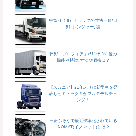
中型4t（8t）トラックの寸法一覧/日
野｢レンジャー｣編
日野「プロフィア」/ﾓﾃﾞﾙﾁｪﾝｼﾞ後の
機能や特徴､寸法や価格は？
【スカニア】21年ぶりに新型車を発
表しセミトラクタがフルモデルチェ
ンジ！
三菱ふそうで最近標準化されている
INOMAT(イノマット)とは？