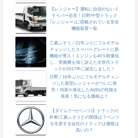
【レンジャー】運転に自信のないド
ライバー必見！日野/中型トラック
｢レンジャー｣に搭載されている安全
機能装置一覧
三菱ふそう／21年ぶりにフルモデル
チェンジしたスーパーグレートに新
機能が導入！エンジンも40％軽量化
し、実燃費を強く訴えた次世代トラ
ックが2017年に誕生しました！
日野／16年ぶりにフルモデルチェン
ジした新型レンジャーがついに発
売！内装や進化した4t(8t)の性能を
発表！気になる価格は？
【ダイムラー(ベンツ)】トラックの
外車/三菱ふそうとの関係は？ベンツ
を生産する会社のトラックは価格は
高いの？