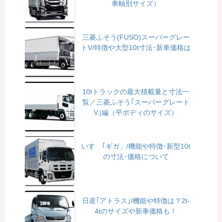
車軸別サイズ）
三菱ふそう(FUSO)スーパーグレー
トV/特徴や大型10t寸法･新車価格は
10tトラックの最大積載量と寸法一
覧／三菱ふそう｢スーパーグレート
V｣編（平ボディのサイズ）
いすゞ｢ギガ」/機能や特徴･新型10t
の寸法･価格について
日産｢アトラス｣/機能や特徴は？2t-
4tのサイズや新車価格も！