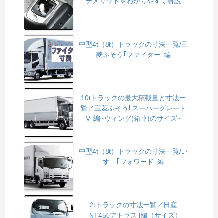
デメリットをわかりやすく解説
中型4t（8t）トラックの寸法一覧/三
菱ふそう｢ファイター｣編
10tトラックの最大積載量と寸法一
覧／三菱ふそう｢スーパーグレート
V｣編~ウィング(箱車)のサイズ~
中型4t（8t）トラックの寸法一覧/い
すゞ｢フォワード｣編
2tトラックの寸法一覧／日産
｢NT450アトラス｣編（サイズ）