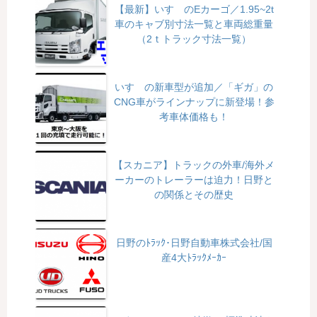
【最新】いすゞのEカーゴ／1.95~2t
車のキャブ別寸法一覧と車両総重量
（2ｔトラック寸法一覧）
いすゞの新車型が追加／「ギガ」の
CNG車がラインナップに新登場！参
考車体価格も！
【スカニア】トラックの外車/海外メ
ーカーのトレーラーは迫力！日野と
の関係とその歴史
日野のﾄﾗｯｸ･日野自動車株式会社/国
産4大ﾄﾗｯｸﾒｰｶｰ