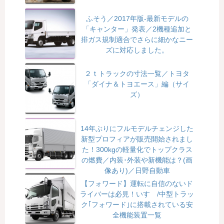
ふそう／2017年版-最新モデルの
「キャンター」発表／2機種追加と
排ガス規制適合でさらに細かなニー
ズに対応しました。
２ｔトラックの寸法一覧／トヨタ
「ダイナ＆トヨエース」編（サイ
ズ）
14年ぶりにフルモデルチェンジした
新型プロフィアが販売開始されまし
た！300kgの軽量化でトップクラス
の燃費／内装･外装や新機能は？(画
像あり)／日野自動車
【フォワード】運転に自信のないド
ライバーは必見！いすゞ/中型トラッ
ク｢フォワード｣に搭載されている安
全機能装置一覧