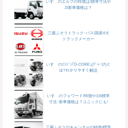
いすゞのエルフの特徴は/標準寸法や
2t新車価格は？
三菱ふそうトラック･バス/国産4大
トラックメーカー
いすゞのｴﾝｼﾞﾝ｢D-CORE｣(ﾃﾞｨｰｺｱ)と
は?わかりやすく解説
いすゞのフォワード/特徴や10t標準
寸法･新車価格は？ユニックにも!
三菱ふそうのキャンターの特徴/標準