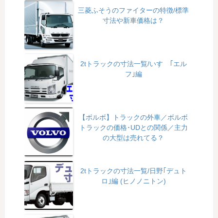
三菱ふそうのファイターの特徴/標準
寸法や新車価格は？
2tトラックの寸法一覧/いすゞ｢エル
フ｣編
【ボルボ】トラックの外車／ボルボ
トラックの価格･UDとの関係／主力
の大型は売れてる？
2tトラックの寸法一覧/日野｢デュト
ロ｣編 (ヒノノニトン)