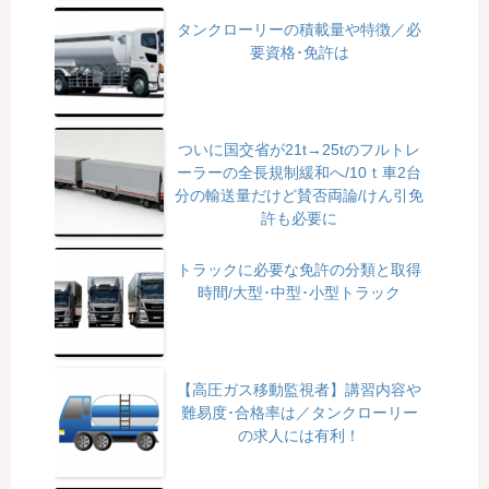
タンクローリーの積載量や特徴／必
要資格･免許は
ついに国交省が21t→25tのフルトレ
ーラーの全長規制緩和へ/10ｔ車2台
分の輸送量だけど賛否両論/けん引免
許も必要に
トラックに必要な免許の分類と取得
時間/大型･中型･小型トラック
【高圧ガス移動監視者】講習内容や
難易度･合格率は／タンクローリー
の求人には有利！